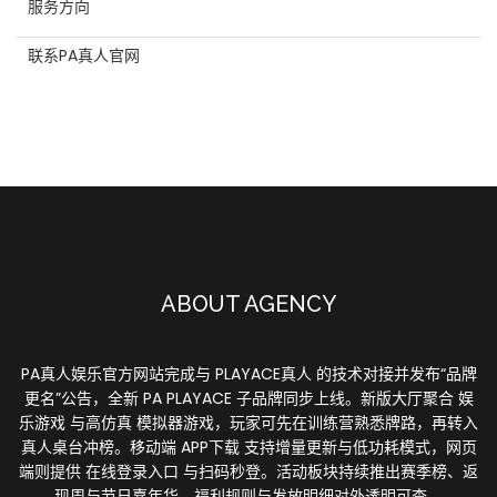
服务方向
联系PA真人官网
ABOUT AGENCY
PA真人娱乐官方网站完成与 PLAYACE真人 的技术对接并发布“品牌
更名”公告，全新 PA PLAYACE 子品牌同步上线。新版大厅聚合 娱
乐游戏 与高仿真 模拟器游戏，玩家可先在训练营熟悉牌路，再转入
真人桌台冲榜。移动端 APP下载 支持增量更新与低功耗模式，网页
端则提供 在线登录入口 与扫码秒登。活动板块持续推出赛季榜、返
现周与节日嘉年华，福利规则与发放明细对外透明可查。