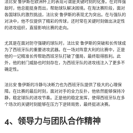
法比安·鲁伊斯在欧洲杯上的表现可谓是关键时刻的化身。在对阵强
敌时，他总能挺身而出，帮助球队解决困境。在淘汰赛阶段，面对
各国球队的激烈挑战，法比安·鲁伊斯的表现尤为突出。在与强队的
对决中，他不仅提供了精彩的传球，还时常在关键时刻做出决定性
的进攻组织，直接影响比赛的走向。
尤其是在面对防守强硬的球队时，法比安·鲁伊斯的突破和长传球成
为了西班牙队的重要进攻武器。在一场对阵意大利的比赛中，正是
他的一记精准长传帮助西班牙队打破了僵局，最终取得胜利。此
外，他的射门威胁也时刻存在，为西班牙队的进攻线注入了更多不
确定性。
法比安·鲁伊斯的冷静与决断力也为西班牙队提供了极大的心理保
障。在比赛的最后时刻，面对对手的全力反扑，他依然能够保持冷
静，稳定球队的进攻节奏。正是他的稳定发挥，使得西班牙队在多
个场次的关键时刻能够在压力下逆转局势，最终挺进决赛。
4、领导力与团队合作精神