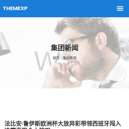
集团新闻
首页 - 集团新闻
法比安·鲁伊斯欧洲杯大放异彩带领西班牙闯入