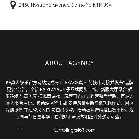
2450 Nostrand avenue, Demo York, NY USA
ABOUT AGENCY
PA真人娱乐官方网站完成与 PLAYACE真人 的技术对接并发布“品牌
更名”公告，全新 PA PLAYACE 子品牌同步上线。新版大厅聚合 娱
乐游戏 与高仿真 模拟器游戏，玩家可先在训练营熟悉牌路，再转入
真人桌台冲榜。移动端 APP下载 支持增量更新与低功耗模式，网页
端则提供 在线登录入口 与扫码秒登。活动板块持续推出赛季榜、返
现周与节日嘉年华，福利规则与发放明细对外透明可查。
tumbling@163.com