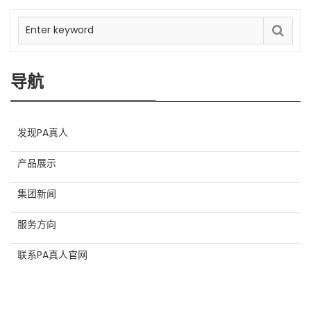
导航
发现PA真人
产品展示
集团新闻
服务方向
联系PA真人官网