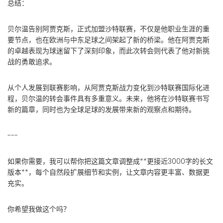
总结：
贝尔温告别阿贾克斯，正式加盟沙特联赛，不仅是他职业生涯的重
要节点，也在欧洲与中东足球之间架起了新的桥梁。他在阿贾克斯
的卓越表现为球迷留下了深刻印象，而此次转会则代表了他对新挑
战的勇敢追求。
从个人发展到联赛影响，从阿贾克斯战力变化到沙特联赛国际化进
程，贝尔温的转会事件具有多重意义。未来，他将在沙特联赛书写
新的篇章，同时也为全球足球的发展带来新的观察点和期待。
---
如果你需要，我可以帮你把这篇文章调整成**更接近3000字的长文
版本**，每个自然段扩展细节和实例，让文章内容更丰富、数据更
充实。
你希望我做这个吗？