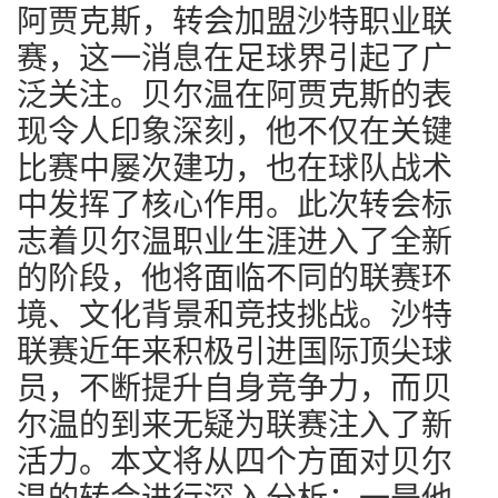
阿贾克斯，转会加盟沙特职业联
赛，这一消息在足球界引起了广
泛关注。贝尔温在阿贾克斯的表
现令人印象深刻，他不仅在关键
比赛中屡次建功，也在球队战术
中发挥了核心作用。此次转会标
志着贝尔温职业生涯进入了全新
的阶段，他将面临不同的联赛环
境、文化背景和竞技挑战。沙特
联赛近年来积极引进国际顶尖球
员，不断提升自身竞争力，而贝
尔温的到来无疑为联赛注入了新
活力。本文将从四个方面对贝尔