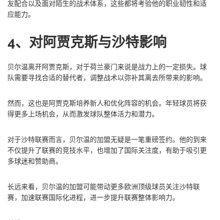
友配合以及面对陌生的战术体系，这些都将考验他的职业韧性和适
应能力。
4、对阿贾克斯与沙特影响
贝尔温离开阿贾克斯，对于荷兰豪门来说是战力上的一定损失。球
队需要寻找合适的替代者，调整战术以弥补其离去所带来的影响。
然而，这也是阿贾克斯培养新人和优化阵容的机会。年轻球员将获
得更多上场机会，从而激发球队整体活力和潜力。
对于沙特联赛而言，贝尔温的加盟无疑是一笔重磅签约。他的到来
不仅提升了联赛的竞技水平，也增加了国际关注度，有助于吸引更
多球迷和赞助商。
长远来看，贝尔温的加盟可能带动更多欧洲顶级球员关注沙特联
赛，加速联赛国际化进程，进一步提升联赛整体影响力。