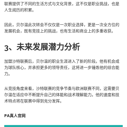
联赛提供了不同的生活方式与文化背景，这不仅是职业挑战，也是
人生阅历的积累。
因此，贝尔温此次转会不仅仅是一次职业选择，更是一次全方位的
发展机会，既有竞技上的挑战，也有生活和商业上的多重收获。
3、未来发展潜力分析
加盟沙特联赛后，贝尔温的职业生涯进入了新的阶段。他有机会成
为球队核心，并承担更多的领导责任，这将进一步锤炼他的综合能
力。
从竞技角度来看，沙特联赛的竞争节奏与欧洲联赛不同，这需要贝
尔温在适应中不断提升自己的体能和战术理解能力。他的速度和技
术特点将在联赛中得到充分发挥。
PA真人官网