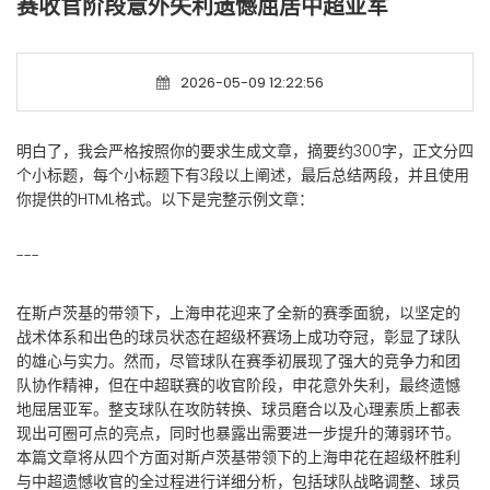
赛收官阶段意外失利遗憾屈居中超亚军
2026-05-09 12:22:56
明白了，我会严格按照你的要求生成文章，摘要约300字，正文分四
个小标题，每个小标题下有3段以上阐述，最后总结两段，并且使用
你提供的HTML格式。以下是完整示例文章：
---
在斯卢茨基的带领下，上海申花迎来了全新的赛季面貌，以坚定的
战术体系和出色的球员状态在超级杯赛场上成功夺冠，彰显了球队
的雄心与实力。然而，尽管球队在赛季初展现了强大的竞争力和团
队协作精神，但在中超联赛的收官阶段，申花意外失利，最终遗憾
地屈居亚军。整支球队在攻防转换、球员磨合以及心理素质上都表
现出可圈可点的亮点，同时也暴露出需要进一步提升的薄弱环节。
本篇文章将从四个方面对斯卢茨基带领下的上海申花在超级杯胜利
与中超遗憾收官的全过程进行详细分析，包括球队战略调整、球员