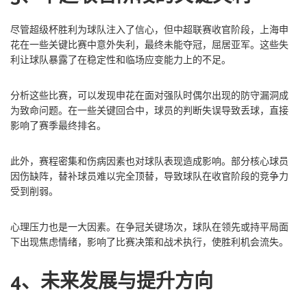
尽管超级杯胜利为球队注入了信心，但中超联赛收官阶段，上海申
花在一些关键比赛中意外失利，最终未能夺冠，屈居亚军。这些失
利让球队暴露了在稳定性和临场应变能力上的不足。
分析这些比赛，可以发现申花在面对强队时偶尔出现的防守漏洞成
为致命问题。在一些关键回合中，球员的判断失误导致丢球，直接
影响了赛季最终排名。
此外，赛程密集和伤病因素也对球队表现造成影响。部分核心球员
因伤缺阵，替补球员难以完全顶替，导致球队在收官阶段的竞争力
受到削弱。
心理压力也是一大因素。在争冠关键场次，球队在领先或持平局面
下出现焦虑情绪，影响了比赛决策和战术执行，使胜利机会流失。
4、未来发展与提升方向