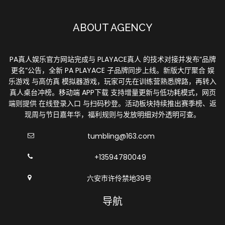
ABOUT AGENCY
PA真人娱乐官方网站完成与 PLAYACE真人 的技术对接并发布“品牌
更名”公告，全新 PA PLAYACE 子品牌同步上线。新版大厅聚合 娱
乐游戏 与高仿真 模拟器游戏，玩家可先在训练营熟悉牌路，再转入
真人桌台冲榜。移动端 APP下载 支持增量更新与低功耗模式，网页
端则提供 在线登录入口 与扫码秒登。活动板块持续推出赛季榜、返
现周与节日嘉年华，福利规则与发放明细对外透明可查。
tumbling@163.com
+13594780049
六安市许伶禁地39号
导航