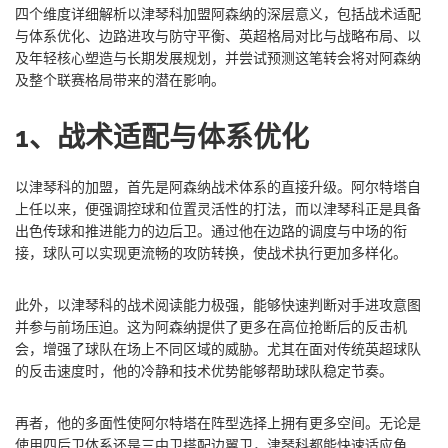
四个维度详细解析以津琴科加盟阿森纳的深层意义，包括战术适配
与体系优化、边路进攻与防守平衡、英超格局对比与战略布局、以
及年轻核心塑造与长期发展规划，并尝试预测这笔转会将对阿森纳
及整个联赛格局带来的潜在影响。
1、战术适配与体系优化
以津琴科的加盟，首先是阿森纳战术体系的直接升级。阿尔特塔自
上任以来，便强调控球和位置灵活性的打法，而以津琴科正是具备
出色传球和推进能力的边后卫。通过他在边路的调度与中场的衔
接，球队可以实现更流畅的攻防转换，使战术执行更加多样化。
此外，以津琴科的战术阅读能力极强，能够快速判断对手进攻意图
并参与前场压迫。这为阿森纳提供了更多在高位抢断后的反击机
会，增强了球队在场上不同区域的威胁。尤其在面对传统英超球队
的反击速度时，他的冷静和技术优势能够帮助球队稳定节奏。
再者，他的多面性使阿尔特塔在阵型选择上拥有更多空间。无论是
使用四后卫体系还是三中卫搭配边翼卫，津琴科都能快速适应角