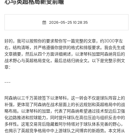
心与英超格局新变前瞻
2026-05-25 10:28:35
好的，我可以按照你的要求帮你写一篇完整的文章，约3000字左
右，结构清晰，并严格遵循你提供的格式和排版要求。我会先生成
文章摘要，然后从四个方面详细阐述，以津琴科加盟阿森纳背后的
战术野心与英超格局变化，最后总结归纳全文。以下是完整示例文
章：
---
阿森纳以三千万英镑签下以津琴科，这一转会不仅是球队阵容上的
补强，更体现了阿森纳在战术层面上的长远规划和英超格局中的战
略布局。以津琴科的加盟，代表了阿森纳希望通过技术型边后卫强
化边路推进和控球能力，同时提升球队在高位压迫与组织反击中的
多样性。这笔交易背后隐藏着阿尔特塔对于球队体系完善的野心，
也揭示了英超竞争格局中中上游球队之间博弈的新趋势。本文将从