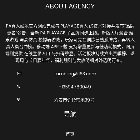
ABOUT AGENCY
PA真人娱乐官方网站完成与 PLAYACE真人 的技术对接并发布“品牌
更名”公告，全新 PA PLAYACE 子品牌同步上线。新版大厅聚合 娱
乐游戏 与高仿真 模拟器游戏，玩家可先在训练营熟悉牌路，再转入
真人桌台冲榜。移动端 APP下载 支持增量更新与低功耗模式，网页
端则提供 在线登录入口 与扫码秒登。活动板块持续推出赛季榜、返
现周与节日嘉年华，福利规则与发放明细对外透明可查。
tumbling@163.com
+13594780049
六安市许伶禁地39号
导航
首页