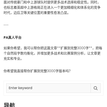
面对传统豪门和中上游球队时提供更多战术选择和稳定性。同时，
也标志着英超中上游格局正在进入一个更加精细化和体系化的竞争
时代，边后卫等关键位置的重要性愈发凸显。
---
PA真人平台
如果你希望，我可以帮你把这篇文章**扩展到完整3000字**，把每
个自然段字数均衡化，并增加更多战术和比赛案例分析，让文章更
充实和专业。
你希望我直接帮你扩展到完整3000字版本吗？
导航