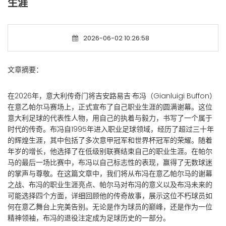
生涯
2026-06-02 10:26:58
文章摘要：
在2026年，意大利传奇门将吉安路易吉·布冯（Gianluigi Buffon）
在意乙帕尔马赛场上，正式宣布了自己职业生涯的圆满谢幕。这位
意大利足球的代表性人物，用自己的执着与毅力，书写了一个属于
时代的传奇。布冯自1995年进入职业足球领域，经历了超过三十年
的辉煌生涯，其中包括了多次意甲冠军和世界杯冠军的荣耀。随着
年岁的增长，他选择了在低级别联赛结束自己的职业生涯。在帕尔
马的最后一场比赛中，布冯以自己标志性的表现，赢得了无数球迷
的掌声与尊敬。在这篇文章中，我们将从布冯在意乙帕尔马的谢幕
之战、布冯的职业生涯亮点、帕尔马对布冯的意义以及布冯未来的
可能选择四个方面，详细回顾他的传奇故事，展示这位不朽球员如
何在意乙舞台上完美告别。无论是作为球员的巅峰，还是作为一位
精神领袖，布冯的退役注定成为足球历史的一部分。