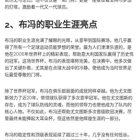
依然无与伦比。他不仅仅是一名门将，更是一座象征着坚持与梦想
的灯塔，激励着一代又一代球员。
2、布冯的职业生涯亮点
布冯的职业生涯充满了耀眼的光辉，从意甲到国际赛场，他几乎赢
得了所有一个足球运动员能梦想的荣誉。最为人们津津乐道的，是
他在2006年世界杯上的精彩表现，帮助意大利国家队赢得了历史性
的冠军。这场世界杯，布冯的表现堪称完美，在决赛中，他多次做
出了关键扑救，尤其是在点球大战中的冷静，使他成为当时世界足
坛最受尊敬的门将。
除了世界杯冠军，布冯在俱乐部层面的成就同样卓越。他为尤文图
斯效力了近20年，带领球队获得了多次意甲冠军。他在尤文图斯的
存在，成为了球队防线的灵魂，而他的领导力也使他成为了队内的
核心人物。不仅如此，布冯还帮助尤文图斯多次晋级欧冠决赛，尽
管最终未能捧起大耳朵杯，但这依然是他辉煌生涯的一部分。
布冯的稳定性和顶级表现延续了超过三十年，几乎没有任何低谷。