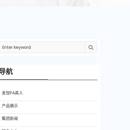
导航
发现PA真人
产品展示
集团新闻