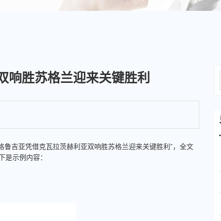
双响胜苏格兰迎来关键胜利
格鲁吉亚凭借克瓦拉茨赫利亚双响胜苏格兰迎来关键胜利”，全文
以下是示例内容：