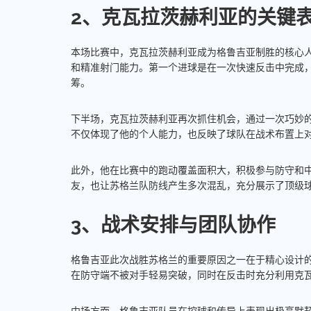
2、克瓦拉茨赫利亚的关键
本场比赛中，克瓦拉茨赫利亚成为格鲁吉亚制胜的核心
和精准射门能力。第一个进球是在一次快速反击中完成
筹。
下半场，克瓦拉茨赫利亚再次抓住机会，通过一次巧妙
不仅体现了他的个人能力，也反映了球队在战术布置上
此外，他在比赛中的跑动覆盖面积大，积极参与防守和
友，也让苏格兰队防线产生多次混乱，充分展示了顶级
3、战术安排与团队协作
格鲁吉亚此次战胜苏格兰的重要原因之一在于精心设计
在防守端不被对手轻易突破，同时在反击时充分利用克