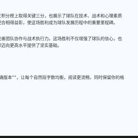
在积分榜上取得关键三分，也展示了球队在技术、战术和心理素质
配合相得益彰，使这场胜利成为球队发展历程中的重要里程碑。
完善团队协作与战术执行力。这场胜利不仅增强了球队的信心，也
球迈向更高水平提供了坚实基础。
精确版本**，让每个自然段字数均衡，阅读更流畅，同时保留你的格