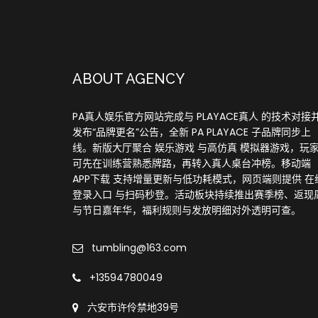
ABOUT AGENCY
PA真人娱乐官方网站完成与 PLAYACE真人 的技术对接
发布“品牌更名”公告，全新 PA PLAYACE 子品牌同步上
线。新版大厅聚合 娱乐游戏 与高仿真 模拟器游戏，玩
可先在训练营熟悉牌路，再转入真人桌台冲榜。移动端
APP下载 支持增量更新与低功耗模式，网页端则提供 在
登录入口 与扫码秒登。活动板块持续推出赛季榜、返现
与节日嘉年华，福利规则与发放明细对外透明可查。
tumbling@163.com
+13594780049
六安市许伶禁地39号