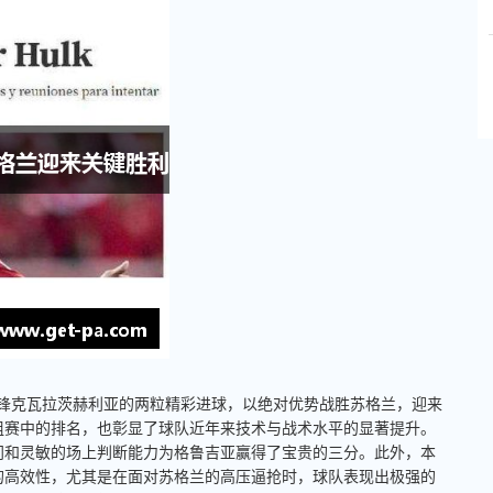
前锋克瓦拉茨赫利亚的两粒精彩进球，以绝对优势战胜苏格兰，迎来
组赛中的排名，也彰显了球队近年来技术与战术水平的显著提升。
门和灵敏的场上判断能力为格鲁吉亚赢得了宝贵的三分。此外，本
的高效性，尤其是在面对苏格兰的高压逼抢时，球队表现出极强的