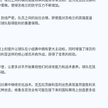
契。球员之间的横向调度和纵向推进非常流畅，这为克瓦拉茨赫利
中策略，使得苏格兰的防守压力不断增加。
。防线严密，队员之间的站位合理，即使面对苏格兰的高强度逼
是球队取得胜利的重要保障。
榜上的提升让球队在小组赛中拥有更大主动权，同时增强了球员的
赫利亚这样的核心球员并肩作战，获得了宝贵的经验。
声誉，让更多对手开始重视他们的进攻能力和战术素养。球队在技
基础。
的比赛中继续优化战术。克瓦拉茨赫利亚的出色表现虽然是胜利关
这种状态，格鲁吉亚完全有可能在接下来的国际赛场上创造更多佳