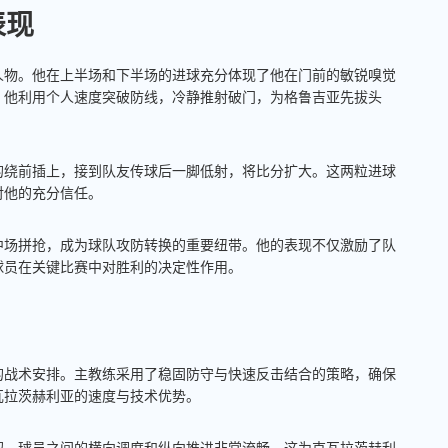
表现
人物。他在上半场和下半场的进球充分体现了他在门前的敏锐嗅觉
，他利用个人速度突破防线，冷静推射破门，为格鲁吉亚先拔头
的绕前插上，接到队友传球后一脚低射，将比分扩大。这两粒进球
对他的充分信任。
中场拼抢，成为球队攻防转换的重要纽带。他的表现不仅激励了队
球员在关键比赛中对胜利的决定性作用。
的战术安排。主教练采用了稳固防守与快速反击结合的策略，确保
瓦拉茨赫利亚的速度与技术优势。