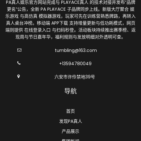
PA真人娱乐官方网站完成与 PLAYACE真人 的技术对接并发布“品牌
更名”公告，全新 PA PLAYACE 子品牌同步上线。新版大厅聚合 娱
乐游戏 与高仿真 模拟器游戏，玩家可先在训练营熟悉牌路，再转入
真人桌台冲榜。移动端 APP下载 支持增量更新与低功耗模式，网页
端则提供 在线登录入口 与扫码秒登。活动板块持续推出赛季榜、返
现周与节日嘉年华，福利规则与发放明细对外透明可查。
tumbling@163.com
+13594780049
六安市许伶禁地39号
导航
首页
发现PA真人
产品展示