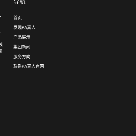
导航
并
首页
发现PA真人
家
产品展示
线
集团新闻
周
服务方向
联系PA真人官网