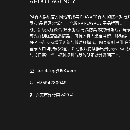
ABOUT AGENCY
PA真人娱乐官方网站完成与 PLAYACE真人 的技术对接
发布“品牌更名”公告，全新 PA PLAYACE 子品牌同步上
线。新版大厅聚合 娱乐游戏 与高仿真 模拟器游戏，玩
可先在训练营熟悉牌路，再转入真人桌台冲榜。移动端
APP下载 支持增量更新与低功耗模式，网页端则提供 在
登录入口 与扫码秒登。活动板块持续推出赛季榜、返现
与节日嘉年华，福利规则与发放明细对外透明可查。
tumbling@163.com
+13594780049
六安市许伶禁地39号