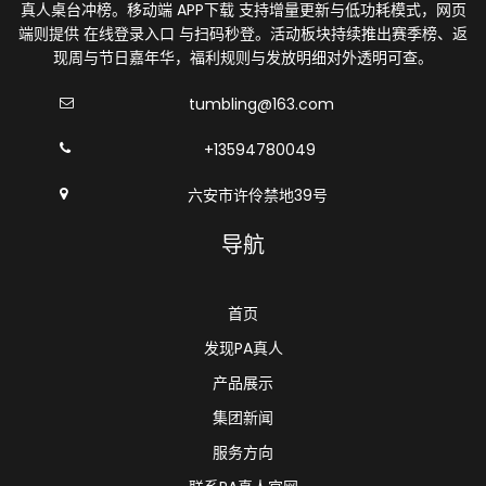
真人桌台冲榜。移动端 APP下载 支持增量更新与低功耗模式，网页
端则提供 在线登录入口 与扫码秒登。活动板块持续推出赛季榜、返
现周与节日嘉年华，福利规则与发放明细对外透明可查。
tumbling@163.com
+13594780049
六安市许伶禁地39号
导航
首页
发现PA真人
产品展示
集团新闻
服务方向