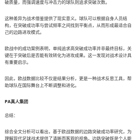
破质量，而强调速度与冲击力的球队则追求突破次数。
这种差异为战术借鉴提供了现实意义。球队可以根据自身人员结
构，在突破成功率与尝试频率之间找到平衡点，从而形成最适合自
己的边路进攻模式。
欧战中的成功案例表明，单纯追求高突破成功率并非最终目标，关
键在于突破后是否能有效转化为进攻成果。这一发现对战术设计具
有重要启示。
因此，欧战数据比较不仅是结果分析，更是一种战术反思工具，帮
助球队在国际舞台上不断调整和进化。
PA真人集团
总结：
综合全文分析可以看出，基于欧战数据的边路突破成功率研究，为
理解现代足球战术提供了清晰而客观的视角。边路突破既是个人能