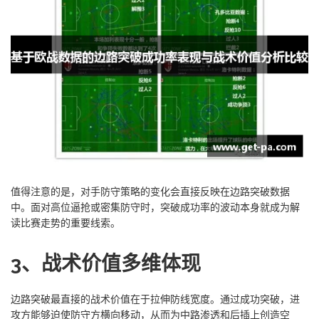
值得注意的是，对手防守策略的变化会直接反映在边路突破数据
中。面对高位逼抢或密集防守时，突破成功率的波动本身就成为解
读比赛走势的重要线索。
3、战术价值多维体现
边路突破最直接的战术价值在于拉伸防线宽度。通过成功突破，进
攻方能够迫使防守方横向移动，从而为中路渗透和后插上创造空