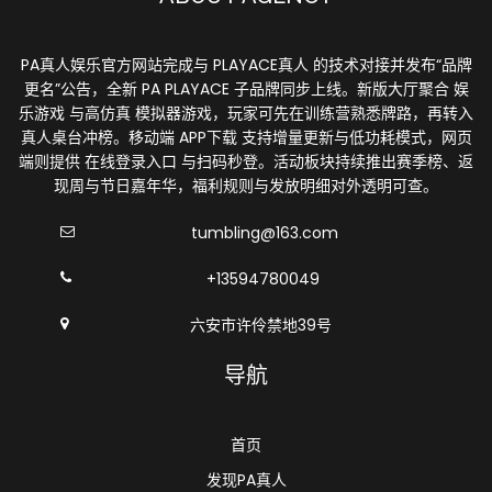
PA真人娱乐官方网站完成与 PLAYACE真人 的技术对接并发布“品牌
更名”公告，全新 PA PLAYACE 子品牌同步上线。新版大厅聚合 娱
乐游戏 与高仿真 模拟器游戏，玩家可先在训练营熟悉牌路，再转入
真人桌台冲榜。移动端 APP下载 支持增量更新与低功耗模式，网页
端则提供 在线登录入口 与扫码秒登。活动板块持续推出赛季榜、返
现周与节日嘉年华，福利规则与发放明细对外透明可查。
tumbling@163.com
+13594780049
六安市许伶禁地39号
导航
首页
发现PA真人