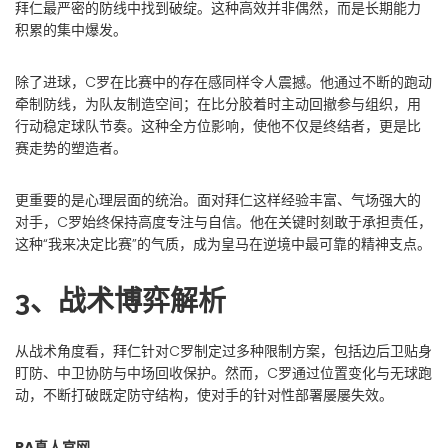
拜仁最严密的防线中找到破绽。这种高效并非偶然，而是长期能力
积累的集中爆发。
除了进球，C罗在比赛中的存在感同样令人震撼。他通过不断的跑动
牵制防线，为队友制造空间；在比分胶着时主动回撤参与组织，用
行动稳定球队节奏。这种全方位影响，使他不仅是终结者，更是比
赛走势的塑造者。
更重要的是心理层面的统治。面对拜仁这样经验丰富、气场强大的
对手，C罗始终保持高度专注与自信。他在关键时刻敢于承担责任，
这种“我来决定比赛”的气质，成为皇马在逆境中最可靠的精神支点。
3、战术博弈解析
从战术角度看，拜仁针对C罗制定过多种限制方案，包括边后卫贴身
盯防、中卫协防与中场回收保护。然而，C罗通过位置变化与无球跑
动，不断打破既定防守结构，使对手的针对性部署屡屡失效。
PA真人官网