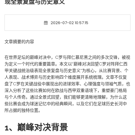
现全景复盘与历史意义
2026-07-02 10:57:15
文章摘要的内容
在世界足坛的巅峰对决中，C罗与拜仁慕尼黑之间的多次交锋，被视
为定义一个时代的重要篇章。本文以“巅峰对决回望C罗对阵拜仁西
甲关键战统治级表现全景复盘与历史意义”为核心，从比赛背景、个
人表现、战术博弈与历史影响四个维度展开系统梳理。文章不仅复
盘了C罗在关键战役中展现出的进球效率、心理强度与领袖气质，也
深入分析了这些比赛如何在欧战与西甲双重语境下，重塑豪门格局
与个人传奇。通过全景式回望，我们能够更清晰地理解，为什么这
些比赛会成为球迷记忆中的经典瞬间，以及它们在足球历史长河中
所占据的独特位置。
1、巅峰对决背景