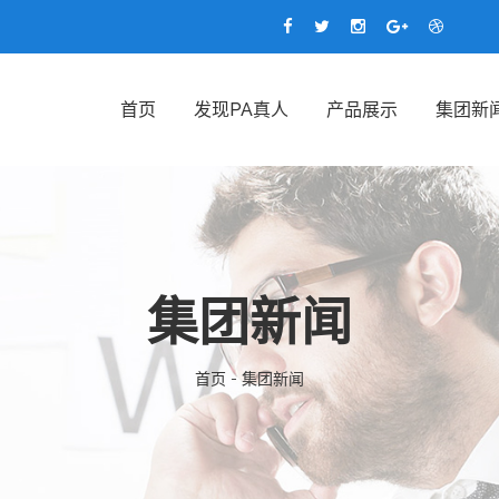
首页
发现PA真人
产品展示
集团新
集团新闻
首页 - 集团新闻