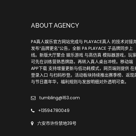
ABOUT AGENCY
PA真人娱乐官方网站完成与 PLAYACE真人 的技术对接
发布“品牌更名”公告，全新 PA PLAYACE 子品牌同步上
线。新版大厅聚合 娱乐游戏 与高仿真 模拟器游戏，玩
可先在训练营熟悉牌路，再转入真人桌台冲榜。移动端
APP下载 支持增量更新与低功耗模式，网页端则提供 在
登录入口 与扫码秒登。活动板块持续推出赛季榜、返现
与节日嘉年华，福利规则与发放明细对外透明可查。
tumbling@163.com
+13594780049
六安市许伶禁地39号