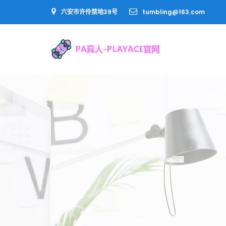
六安市许伶禁地39号
tumbling@163.com