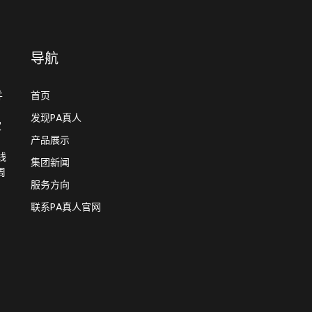
导航
并
首页
发现PA真人
家
产品展示
线
集团新闻
周
服务方向
联系PA真人官网