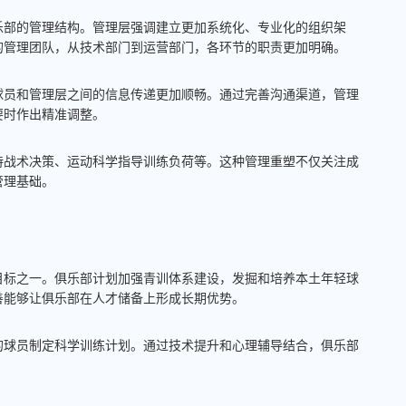
乐部的管理结构。管理层强调建立更加系统化、专业化的组织架
的管理团队，从技术部门到运营部门，各环节的职责更加明确。
球员和管理层之间的信息传递更加顺畅。通过完善沟通渠道，管理
要时作出精准调整。
持战术决策、运动科学指导训练负荷等。这种管理重塑不仅关注成
管理基础。
目标之一。俱乐部计划加强青训体系建设，发掘和培养本土年轻球
善能够让俱乐部在人才储备上形成长期优势。
的球员制定科学训练计划。通过技术提升和心理辅导结合，俱乐部