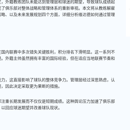
定，外籍教练团队未能达到管理层和球迷的期望，导致球队成绩起
现了俱乐部对整体战略和管理体系的重新审视。本文将从教练解雇
策略、以及未来发展规划四个方面，详细分析维达德如何通过管理
在国内联赛中多次错失关键胜利，积分排名下滑明显。这一系列不
疑。外籍主帅虽然拥有丰富的国际经验，但在适应当地联赛节奏和
能力，这直接影响了球队的整体竞争力。管理层经过深思熟虑，认
题，因此决定采取更为果断的措施。
部注重长期发展而不仅仅是短期成绩。这种舆论压力加速了俱乐部
，以回应球迷期望并改善球队现状。