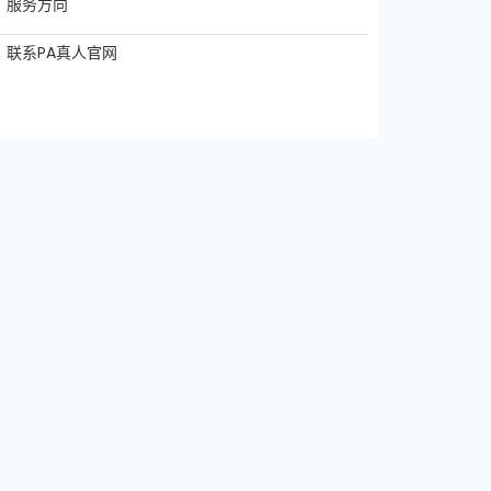
服务方向
联系PA真人官网