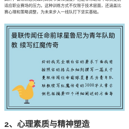
适应职业赛场的压力。这种训练方式不仅限于技术层面，还涵盖比
赛心理和策略调整，为未来步入一线队打下坚实基础。
2、心理素质与精神塑造