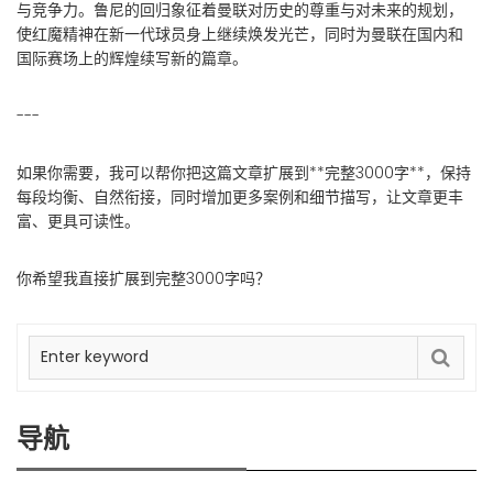
与竞争力。鲁尼的回归象征着曼联对历史的尊重与对未来的规划，
使红魔精神在新一代球员身上继续焕发光芒，同时为曼联在国内和
国际赛场上的辉煌续写新的篇章。
---
如果你需要，我可以帮你把这篇文章扩展到**完整3000字**，保持
每段均衡、自然衔接，同时增加更多案例和细节描写，让文章更丰
富、更具可读性。
你希望我直接扩展到完整3000字吗？
导航