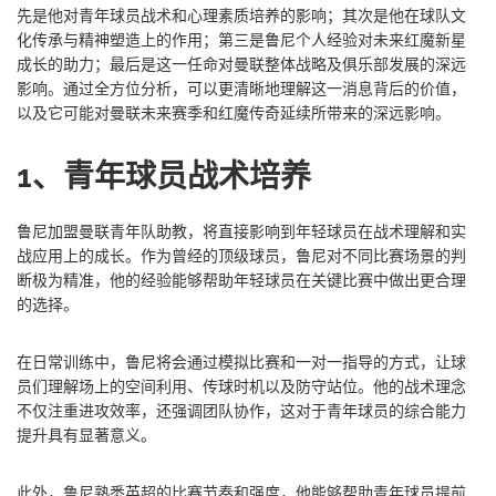
先是他对青年球员战术和心理素质培养的影响；其次是他在球队文
化传承与精神塑造上的作用；第三是鲁尼个人经验对未来红魔新星
成长的助力；最后是这一任命对曼联整体战略及俱乐部发展的深远
影响。通过全方位分析，可以更清晰地理解这一消息背后的价值，
以及它可能对曼联未来赛季和红魔传奇延续所带来的深远影响。
1、青年球员战术培养
鲁尼加盟曼联青年队助教，将直接影响到年轻球员在战术理解和实
战应用上的成长。作为曾经的顶级球员，鲁尼对不同比赛场景的判
断极为精准，他的经验能够帮助年轻球员在关键比赛中做出更合理
的选择。
在日常训练中，鲁尼将会通过模拟比赛和一对一指导的方式，让球
员们理解场上的空间利用、传球时机以及防守站位。他的战术理念
不仅注重进攻效率，还强调团队协作，这对于青年球员的综合能力
提升具有显著意义。
此外，鲁尼熟悉英超的比赛节奏和强度，他能够帮助青年球员提前