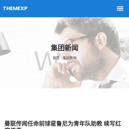
集团新闻
首页 - 集团新闻
曼联传闻任命前球星鲁尼为青年队助教 续写红