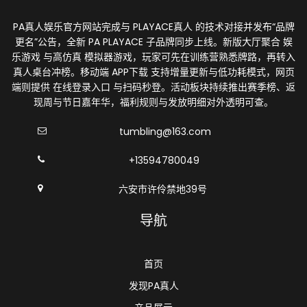
PA真人娱乐官方网站完成与 PLAYACE真人 的技术对接并发布“品牌
更名”公告，全新 PA PLAYACE 子品牌同步上线。新版大厅聚合 娱
乐游戏 与高仿真 模拟器游戏，玩家可先在训练营熟悉牌路，再转入
真人桌台冲榜。移动端 APP下载 支持增量更新与低功耗模式，网页
端则提供 在线登录入口 与扫码秒登。活动板块持续推出赛季榜、返
现周与节日嘉年华，福利规则与发放明细对外透明可查。
tumbling@163.com
+13594780049
六安市许伶禁地39号
导航
首页
发现PA真人