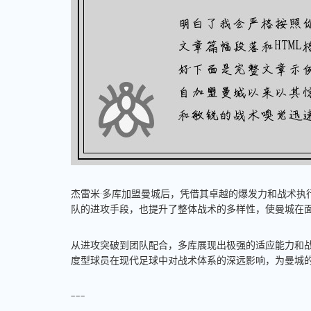
杰雷米·多库加盟曼城后，凭借其卓越的爆发力和战术执
队的进攻手段，也提升了整体战术的多样性，使曼城在
从进攻突破到团队配合，多库展现出极强的适应能力和
度型球员在现代足球中对战术体系的深远影响，为曼城
---