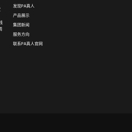
发现PA真人
家
产品展示
线
集团新闻
周
服务方向
联系PA真人官网