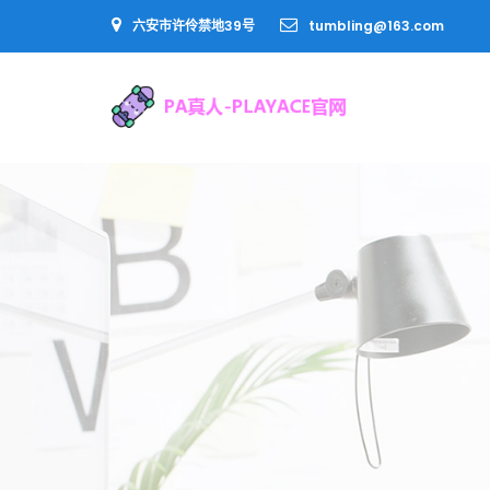
六安市许伶禁地39号
tumbling@163.com