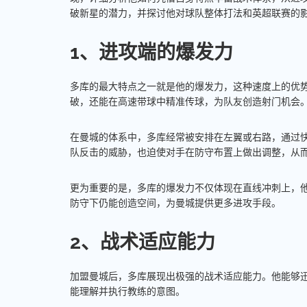
破新星的潜力，并探讨他对球队整体打法和英超联赛的
1、进攻端的爆发力
多库的最大特点之一就是他的爆发力，这种速度上的优
破，还能在高速带球中精准传球，为队友创造射门机会
在曼城的体系中，多库经常被安排在左翼或右路，通过
队反击的威胁，也迫使对手在防守布置上做出调整，从
更为重要的是，多库的爆发力不仅体现在直线冲刺上，
防守下仍能创造空间，为曼城提供更多进攻手段。
2、战术适应能力
加盟曼城后，多库展现出极强的战术适应能力。他能够
能理解并执行教练的意图。