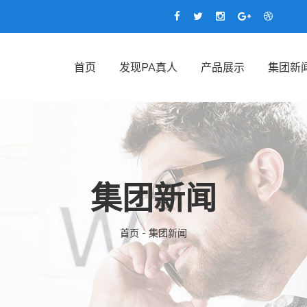
首页
发现PA真人
产品展示
集团新
集团新闻
首页 - 集团新闻