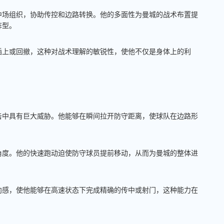
中场组织，协助传控和边路转换。他的多面性为曼城的战术布置提
阵型。
插上或回撤，这种对战术理解的敏锐性，使他不仅是身体上的利
击中具有巨大威胁。他能够在瞬间拉开防守距离，使球队在边路形
角度。他的快速跑动迫使防守球员提前移动，从而为曼城的整体进
向感，使他能够在高速状态下完成精确的传中或射门，这种能力在