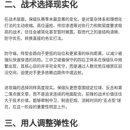
二、战术选择现实化
在战术层面，保级队赛季末最显著的变化，是对复杂体系和理想化
打法的主动收缩。高位逼抢、传控渗透等对执行力和默契度要求极
高的战术，往往会被简化甚至暂时搁置。取而代之的是结构清晰、
防守优先、转换直接的务实打法。
防守端，阵型会趋向于更低的站位和更紧凑的纵向距离，以减少被
强队快速穿透的风险。三中卫或偏保守的四后卫体系在保级队中频
繁出现，其核心目的并非完全死守，而是通过人数优势压缩禁区前
沿空间，迫使对手更多依赖边路传中或远射。
进攻端的选择同样高度现实。保级队更愿意围绕定位球、反击和第
二落点做文章，而不是追求连续的地面配合。前锋的战术价值往往
大于技术价值，能够牵制中卫、制造犯规、消耗时间的“支点型”球
员，在这一阶段的重要性明显上升。
三、用人调整弹性化