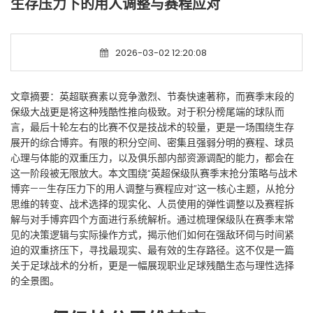
生存压力下的用人调整与赛程应对
2026-03-02 12:20:08
文章摘要：英超联赛素以竞争激烈、节奏快速著称，而赛季末段的
保级大战更是将这种残酷性推向极致。对于积分榜尾端的球队而
言，最后十轮左右的比赛不仅是技战术的较量，更是一场围绕生存
展开的综合博弈。有限的积分空间、密集且强弱分明的赛程、球员
心理与体能的双重压力，以及俱乐部内部资源调配的能力，都会在
这一阶段被无限放大。本文围绕“英超保级队赛季末抢分策略与战术
博弈——生存压力下的用人调整与赛程应对”这一核心主题，从抢分
思维的转变、战术选择的现实化、人员使用的弹性调整以及赛程拆
解与对手博弈四个方面进行系统解析。通过梳理保级队在赛季末常
见的决策逻辑与实际操作方式，揭示他们如何在强敌环伺与时间紧
迫的双重挤压下，寻找最现实、最有效的生存路径。这不仅是一篇
关于足球战术的分析，更是一幅展现职业足球残酷生态与理性选择
的全景图。