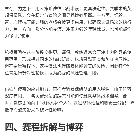
生存压力之下，用人策略往往比战术设计更具决定性。赛季末的英
超保级队，会在稳定与冒险之间寻找微妙平衡。一方面，经验丰
富、心理抗压能力强的老将会被更多启用，以确保关键场次的执行
力；另一方面，部分体能充沛、冲击力强的年轻球员，也可能被作
为“奇兵”使用。
轮换策略在这一阶段变得更加谨慎。教练通常会压缩主力阵容的使
用范围，形成相对固定的核心班底，以增强默契度和防守协同性。
但在密集赛程下，这种做法也伴随着体能透支的风险，因此在个别
位置进行针对性轮换，成为必要的风险管理手段。
伤病与停赛的应对能力，同样考验着保级队的用人弹性。由于阵容
深度有限，一名关键球员的缺席可能迫使球队整体战术调整。此
时，教练更倾向于“以体系补个人”，通过整体站位和职责重分配，降
低单点缺失带来的破坏性影响。
四、赛程拆解与博弈