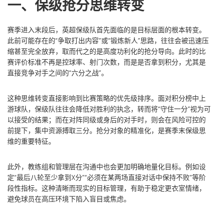
一、保级抢分思维转变
赛季进入末段后，英超保级队首先面临的是目标层面的根本转变。
此前可能存在的“争取打出内容”或“锻炼新人”思路，往往会被迅速压
缩甚至完全放弃，取而代之的是高度功利化的抢分导向。此时的比
赛评价标准不再是控球率、射门次数，而是是否拿到积分，尤其是
直接竞争对手之间的“六分之战”。
这种思维转变直接影响到比赛策略的优先级排序。面对积分榜中上
游球队，保级队往往会降低对胜利的执念，转而将“守住一分”视为可
以接受的结果；而在对阵同级或身后的对手时，则会在风险可控的
前提下，集中资源搏取三分。抢分对象的精准化，是赛季末保级思
维的重要特征。
此外，教练组和管理层在沟通中也会更加明确地量化目标。例如设
定“最后八轮至少拿到X分”“必须在某两场直接对话中保持不败”等阶
段性指标。这种清晰而现实的目标管理，有助于稳定更衣室情绪，
避免球员在高压环境下陷入盲目或焦虑。