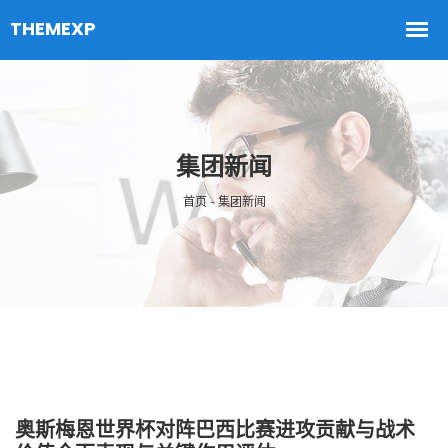
集团新闻
首页 - 集团新闻
奥斯梅恩世界杯对阵巴西比赛进攻贡献与战术