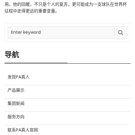
用。他的回暖，不只是个人的复苏，更可能成为一支球队在世界杯
征程中走得更远的重要变量。
导航
发现PA真人
产品展示
集团新闻
服务方向
联系PA真人官网