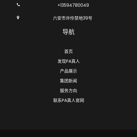
+13594780049
六安市许伶禁地39号
导航
首页
发现PA真人
产品展示
集团新闻
服务方向
联系PA真人官网