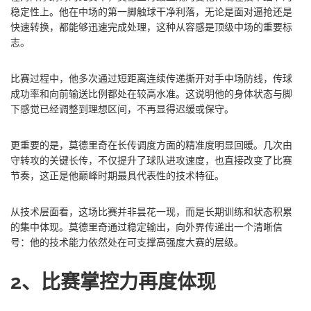
稳定性上。他在中场的第一脚触球干净利落，无论是面对逼抢还是
快速转换，都能够迅速完成处理，这种从容感是顶级中场的重要标
志。
比赛过程中，他多次通过短距离连续传递撕开对手中场防线，传球
成功率和向前输送比例都处在较高水准。这说明他的身体状态与脚
下感觉已经调整到理想区间，不再显得迟缓或保守。
更重要的是，莫德里奇在长传调度方面的精准度明显回暖。几次由
守转攻的关键长传，不仅提升了球队进攻速度，也直接改变了比赛
节奏，这正是他巅峰时期最具代表性的技术特征。
从技术层面看，这场比赛并非昙花一现，而是长期训练和状态积累
的集中体现。莫德里奇通过稳定输出，向外界传递出一个清晰信
号：他的技术能力依然处在可支撑高强度大赛的层级。
2、比赛掌控力再度体现