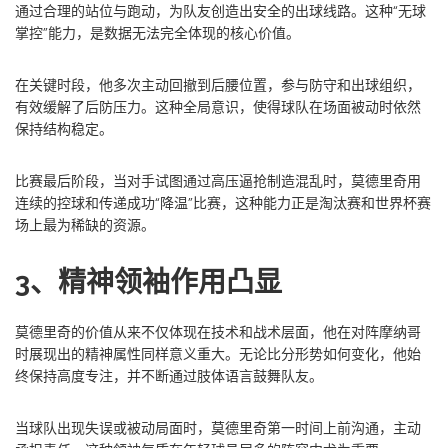
通过合理的站位与跑动，为队友创造出安全的出球线路。这种“无球
掌控”能力，是数据无法完全体现的核心价值。
在关键时段，他多次主动回撤到后腰位置，参与防守和出球组织，
有效缓解了后防压力。这种全局意识，使得球队在场面被动时依然
保持结构稳定。
比赛最后阶段，当对手试图通过高压逼抢制造混乱时，莫德里奇用
连续的控球和传递成功“降温”比赛，这种能力正是淘汰赛和世界杯赛
场上最为稀缺的资源。
3、精神领袖作用凸显
莫德里奇的价值从来不仅体现在技术和战术层面，他在对阵摩纳哥
时展现出的精神属性同样意义重大。无论比分形势如何变化，他始
终保持高度专注，并不断通过肢体语言鼓舞队友。
当球队出现失误或被动局面时，莫德里奇第一时间上前沟通，主动