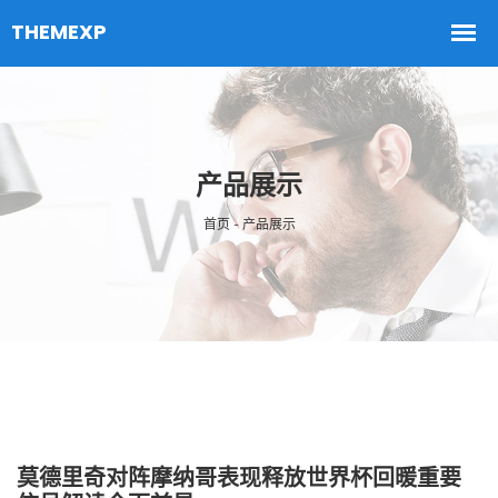
产品展示
首页 - 产品展示
莫德里奇对阵摩纳哥表现释放世界杯回暖重要