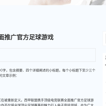
面推广官方足球游戏
00字，包含摘要、四个详细阐述的小标题，每个小标题下至少三个
成的文章示例：
正在被重新定义。西甲联盟携手顶级电竞联赛全面推广官方足球游
合作不仅将全球顶尖足球赛事的魅力引入电子竞技领域，也为广大