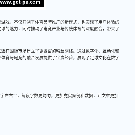
球游戏，不仅开创了体育品牌推广的新模式，也实现了用户体验的
足球的魅力，同时推动了电竞产业与传统体育的深度融合，带来了
联盟在国际市场建立了更紧密的粉丝网络。通过数字化、互动化和
来体育与电竞的融合发展提供了宝贵经验，展现了足球文化在数字
00字左右**，每段字数更均匀，更加充实案例和数据，让文章更加