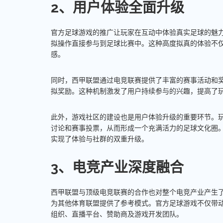
2、用户体验全面升级
官方足球游戏的推广让玩家在互动中体验真实足球的魅
拟操作直接参与到足球比赛中。这种高度拟真的体验不
感。
同时，西甲联盟通过电竞联赛提供了丰富的赛事活动和
拟奖励。这种机制激发了用户持续参与的兴趣，提高了
此外，游戏社区的建设也是用户体验升级的重要环节。
讨论和赛事投票，从而形成一个充满活力的足球文化圈
实现了体验与社群的双重升级。
3、电竞产业深度融合
西甲联盟与顶级电竞联赛的合作也对整个电竞产业产生
为其他体育联盟提供了参考模式。官方足球游戏不仅带
组织、直播平台、赞助商及游戏开发团队。