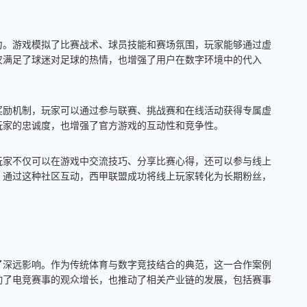
力。游戏模拟了比赛战术、球员技能和赛场氛围，玩家能够通过虚
仅满足了球迷对足球的热情，也增强了用户在数字环境中的代入
奖励机制，玩家可以通过参与联赛、挑战赛和在线活动获得专属虚
玩家的忠诚度，也增强了官方游戏的互动性和竞争性。
玩家不仅可以在游戏中交流技巧、分享比赛心得，还可以参与线上
。通过这种社区互动，西甲联盟成功将线上玩家转化为长期粉丝，
了深远影响。作为传统体育与数字竞技结合的典范，这一合作案例
动了电竞赛事的观众增长，也推动了相关产业链的发展，包括赛事