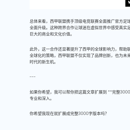
总体来看，西甲联盟携手顶级电竞联赛全面推广官方足
全面升级。这种跨界合作让球迷在虚拟世界中感受真实
巨大的商业和文化价值。
此外，这一合作还显著提升了西甲的全球影响力，帮助
全球化的策略，西甲联盟不仅实现了品牌创新，也为未
时代的新生机。
---
如果你希望，我可以帮你把这篇文章扩展到 **完整30
专业和深入。
你希望我现在就扩展成完整3000字版本吗？