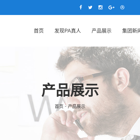
首页
发现PA真人
产品展示
集团新
产品展示
首页 - 产品展示