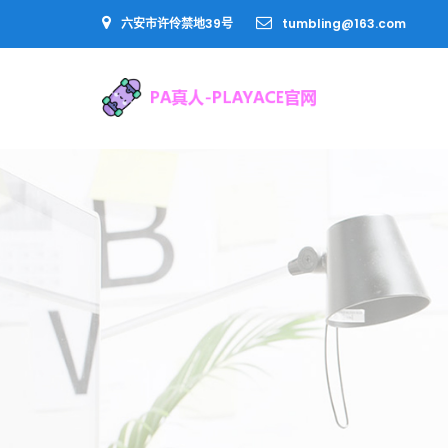
六安市许伶禁地39号
tumbling@163.com