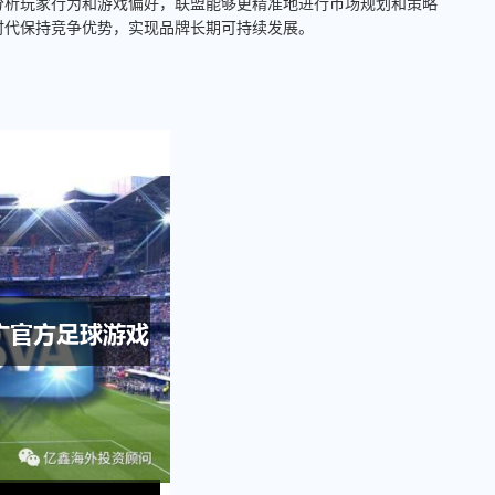
分析玩家行为和游戏偏好，联盟能够更精准地进行市场规划和策略
时代保持竞争优势，实现品牌长期可持续发展。