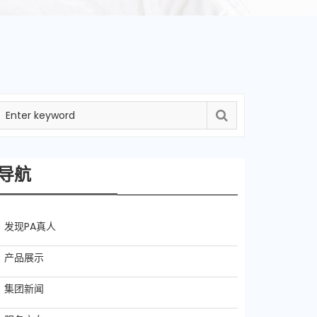
导航
发现PA真人
产品展示
集团新闻