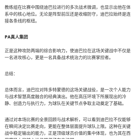
教练组在比赛中围绕迪巴拉进行的多次战术微调，也显示出他在体
系中的核心地位。无论是阵型前压还是收缩防守，迪巴拉始终是连
接各条线的枢纽。
PA真人集团
正是这种攻防两端的综合影响力，使迪巴拉在这场关键战中不仅是
一名进攻核心，更是一名具备战术统治力的比赛掌控者。
总结：
总体而言，迪巴拉对阵多特蒙德的这场关键战役，是一次个人能力
与战术智慧高度融合的经典演出。他在高压环境下所展现出的冷
静、创造力与执行力，为球队在关键节点争取主动奠定了基础。
通过对本场比赛的全景回顾与战术解析，可以看到迪巴拉不仅能够
在瞬间决定比赛走向，更能在整体层面提升球队上限。这种在关键
战中稳定输出的能力，正是顶级球员价值的集中体现，也为其在西