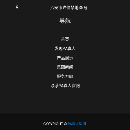
六安市许伶禁地39号
导航
首页
发现PA真人
产品展示
集团新闻
服务方向
联系PA真人官网
COPYRIGHT ©
PA真人集团
.