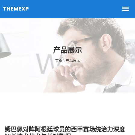
产品展示
首页 - 产品展示
姆巴佩对阵阿根廷球员的西甲赛场统治力深度