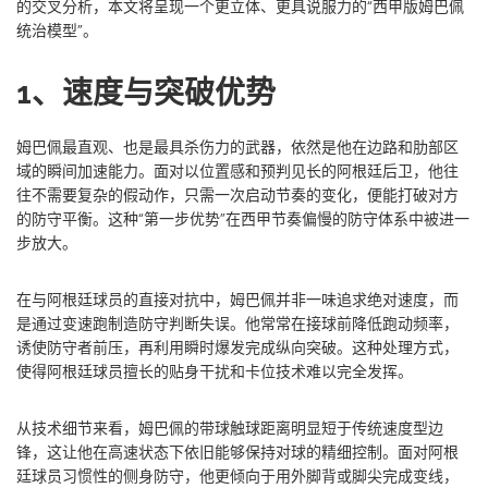
的交叉分析，本文将呈现一个更立体、更具说服力的“西甲版姆巴佩
统治模型”。
1、速度与突破优势
姆巴佩最直观、也是最具杀伤力的武器，依然是他在边路和肋部区
域的瞬间加速能力。面对以位置感和预判见长的阿根廷后卫，他往
往不需要复杂的假动作，只需一次启动节奏的变化，便能打破对方
的防守平衡。这种“第一步优势”在西甲节奏偏慢的防守体系中被进一
步放大。
在与阿根廷球员的直接对抗中，姆巴佩并非一味追求绝对速度，而
是通过变速跑制造防守判断失误。他常常在接球前降低跑动频率，
诱使防守者前压，再利用瞬时爆发完成纵向突破。这种处理方式，
使得阿根廷球员擅长的贴身干扰和卡位技术难以完全发挥。
从技术细节来看，姆巴佩的带球触球距离明显短于传统速度型边
锋，这让他在高速状态下依旧能够保持对球的精细控制。面对阿根
廷球员习惯性的侧身防守，他更倾向于用外脚背或脚尖完成变线，