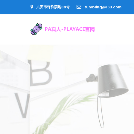
六安市许伶禁地39号
tumbling@163.com