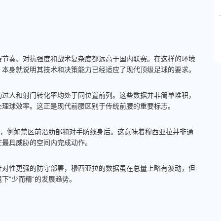
。
赛节奏、对抗强度和战术复杂度都远高于国内联赛。在这样的环境
，本身就说明其技术和决策能力已经适应了现代顶级足球的要求。
功过人和射门转化率均处于同位置前列。这些数据并非简单堆积，
处理球效率。这正是现代前腰区别于传统前腰的重要标志。
”，例如禁区前沿肋部和对手防线身后。这意味着穆西亚拉并非通
在最具威胁的空间内完成动作。
针对性更强的防守部署，穆西亚拉的数据虽在总量上略有波动，但
下“少而精”的发展趋势。