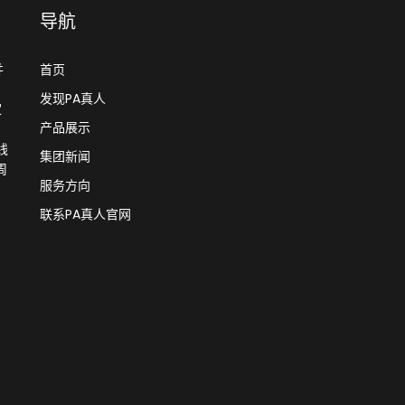
导航
并
首页
发现PA真人
家
产品展示
线
集团新闻
周
服务方向
联系PA真人官网