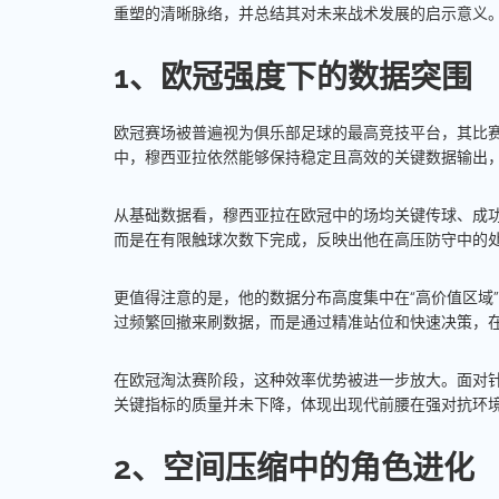
重塑的清晰脉络，并总结其对未来战术发展的启示意义
1、欧冠强度下的数据突围
欧冠赛场被普遍视为俱乐部足球的最高竞技平台，其比
中，穆西亚拉依然能够保持稳定且高效的关键数据输出
从基础数据看，穆西亚拉在欧冠中的场均关键传球、成
而是在有限触球次数下完成，反映出他在高压防守中的
更值得注意的是，他的数据分布高度集中在“高价值区域
过频繁回撤来刷数据，而是通过精准站位和快速决策，
在欧冠淘汰赛阶段，这种效率优势被进一步放大。面对
关键指标的质量并未下降，体现出现代前腰在强对抗环境
2、空间压缩中的角色进化