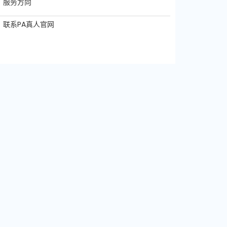
服务方向
联系PA真人官网