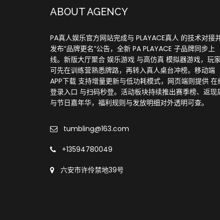
ABOUT AGENCY
PA真人娱乐官方网站完成与 PLAYACE真人 的技术对接
发布“品牌更名”公告，全新 PA PLAYACE 子品牌同步上
线。新版大厅聚合 娱乐游戏 与高仿真 模拟器游戏，玩
可先在训练营熟悉牌路，再转入真人桌台冲榜。移动端
APP下载 支持增量更新与低功耗模式，网页端则提供 在
登录入口 与扫码秒登。活动板块持续推出赛季榜、返现
与节日嘉年华，福利规则与发放明细对外透明可查。
tumbling@163.com
+13594780049
六安市许伶禁地39号