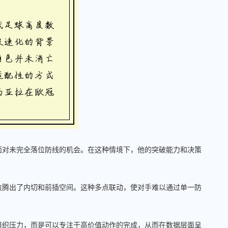
面对未完全落位防线的机会。在这种情境下，他的突破能力和决策
拉腾出了内切和前插空间。这种多点联动，使对手难以通过单一防
组织压力，而是可以专注于高价值动作的完成，从而在数据层面呈