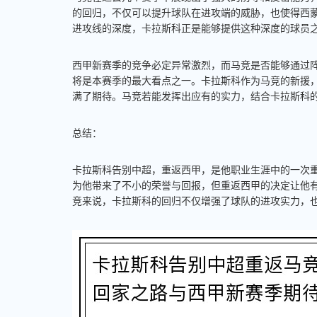
的回归，不仅可以提升球队在进攻端的威胁，也使得西
进攻线的深度，卡拉斯科正是能够提供这种深度的球员
西甲新赛季的竞争必定异常激烈，而马竞是否能够通过
将是本赛季的最大看点之一。卡拉斯科作为马竞的新援
满了期待。马竞若能发挥出应有的实力，结合卡拉斯科
总结：
卡拉斯科告别中超，重返西甲，是他职业生涯中的一次
为他带来了不小的荣誉与回报，但重返西甲的决定让他
竞来说，卡拉斯科的回归不仅增强了球队的进攻实力，