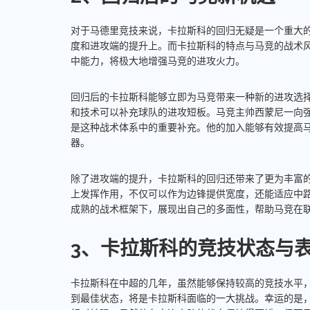
对于马德里竞技来说，卡拉斯科的回归无疑是一个重大
度和进攻端的提升上。而卡拉斯科的特点与马竞的战术
中能力，将极大地增强马竞的进攻火力。
回归后的卡拉斯科能够立即为马竞带来一种新的进攻选
和技术可以补充球队的进攻短板。马竞主帅西蒙尼一向
是这种战术体系中的重要补充。他的加入能够有效提高
器。
除了进攻端的提升，卡拉斯科的回归还带来了更为丰富
上发挥作用，不仅可以作为边锋提供宽度，还能适应中
成熟的战术框架下，展现出自己的多面性，帮助马竞在
3、卡拉斯科的竞技状态与
卡拉斯科在中超的几年，虽然能够保持较高的竞技水平
到最佳状态，将是卡拉斯科面临的一大挑战。幸运的是