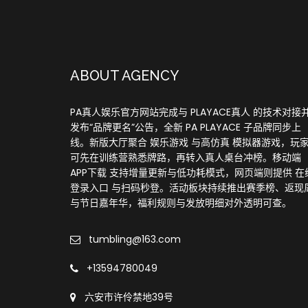
ABOUT AGENCY
PA真人娱乐官方网站完成与 PLAYACE真人 的技术对接
发布“品牌更名”公告，全新 PA PLAYACE 子品牌同步上
线。新版大厅聚合 娱乐游戏 与高仿真 模拟器游戏，玩
可先在训练营熟悉牌路，再转入真人桌台冲榜。移动端
APP下载 支持增量更新与低功耗模式，网页端则提供 在
登录入口 与扫码秒登。活动板块持续推出赛季榜、返现
与节日嘉年华，福利规则与发放明细对外透明可查。
tumbling@163.com
+13594780049
六安市许伶禁地39号