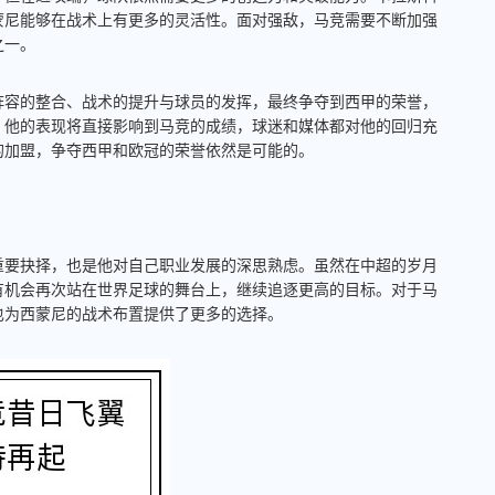
蒙尼能够在战术上有更多的灵活性。面对强敌，马竞需要不断加强
之一。
阵容的整合、战术的提升与球员的发挥，最终争夺到西甲的荣誉，
，他的表现将直接影响到马竞的成绩，球迷和媒体都对他的回归充
的加盟，争夺西甲和欧冠的荣誉依然是可能的。
重要抉择，也是他对自己职业发展的深思熟虑。虽然在中超的岁月
有机会再次站在世界足球的舞台上，继续追逐更高的目标。对于马
也为西蒙尼的战术布置提供了更多的选择。