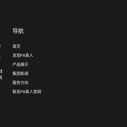
导航
并
首页
发现PA真人
家
产品展示
线
集团新闻
周
服务方向
联系PA真人官网