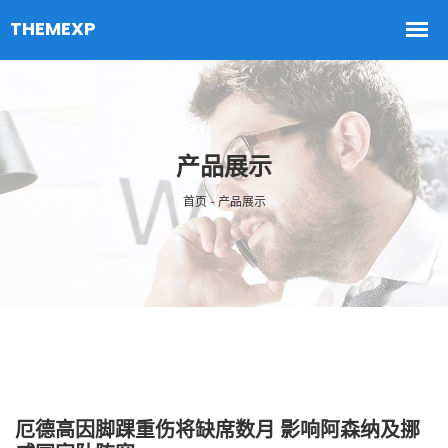
产品展示
首页 - 产品展示
厄德高因脚踝重伤将缺席数月 影响阿森纳及挪