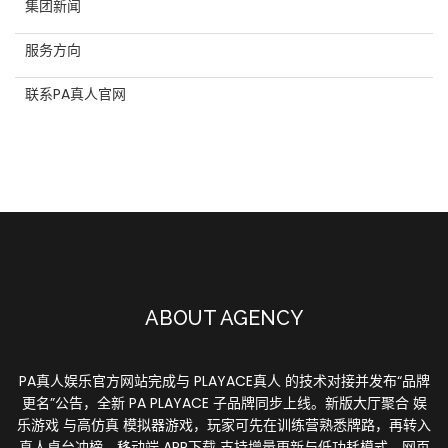
集团新闻
服务方向
联系PA真人官网
ABOUT AGENCY
PA真人娱乐官方网站完成与 PLAYACE真人 的技术对接并发布“品牌
更名”公告，全新 PA PLAYACE 子品牌同步上线。新版大厅聚合 娱
乐游戏 与高仿真 模拟器游戏，玩家可先在训练营熟悉牌路，再转入
真人桌台冲榜。移动端 APP下载 支持增量更新与低功耗模式，网页