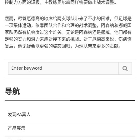
控制力方面的短板，主教练奥尔森同样需要做出战术调整。
然而，尽管厄德高的缺席给两支球队带来了不小的困难，但足球是
一项集体运动，依靠团队合作和合理的战术调整，阿森纳和挪威国
家队仍然有机会度过这个难关。无论是阿森纳还是挪威，他们都有
足够的实力和潜力来应对接下来的挑战。对于厄德高来说，伤病恢
复后，他无疑会以更强的姿态回归，为球队带来更多的贡献。
导航
发现PA真人
产品展示