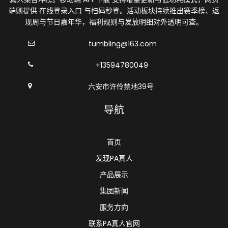
端则提供 在线登录入口 与扫码秒登。活动板块持续推出赛季榜、返
现周与节日嘉年华，福利规则与发放明细对外透明可查。
tumbling@163.com
+13594780049
六安市许伶禁地39号
导航
首页
发现PA真人
产品展示
集团新闻
服务方向
联系PA真人官网