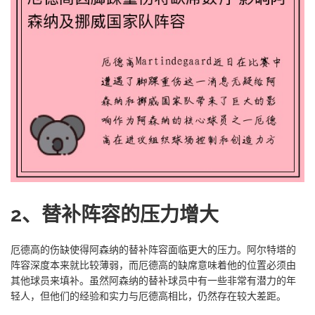
2、替补阵容的压力增大
厄德高的伤缺使得阿森纳的替补阵容面临更大的压力。阿尔特塔的
阵容深度本来就比较薄弱，而厄德高的缺席意味着他的位置必须由
其他球员来填补。虽然阿森纳的替补球员中有一些非常有潜力的年
轻人，但他们的经验和实力与厄德高相比，仍然存在较大差距。