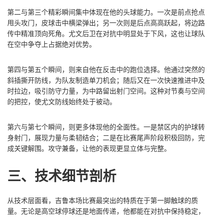
第二与第三个精彩瞬间集中体现在他的头球能力。一次是前点抢点
甩头攻门，皮球击中横梁弹出；另一次则是后点高高跃起，将边路
传中精准顶向死角。尤文后卫在对抗中明显处于下风，这也让球队
在空中争夺上占据绝对优势。
第四与第五个瞬间，则来自他在反击中的跑位选择。他通过突然的
斜插撕开防线，为队友制造单刀机会；随后又在一次快速推进中及
时拉边，吸引防守力量，为中路留出射门空间。这种对节奏与空间
的把控，使尤文防线始终处于被动。
第六与第七个瞬间，则更多体现他的全面性。一是禁区内的护球转
身射门，展现力量与柔韧结合；二是在比赛尾声阶段积极回防，完
成关键解围。攻守兼备，让他的表现更显立体与完整。
三、技术细节剖析
从技术层面看，吉鲁本场比赛最突出的特质在于第一脚触球的质
量。无论是高空球停球还是地面传递，他都能在对抗中保持稳定，