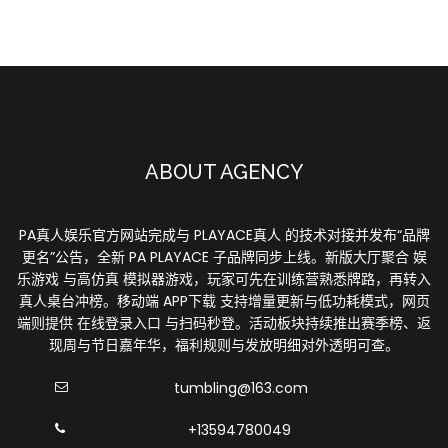
ABOUT AGENCY
PA真人娱乐官方网站完成与 PLAYACE真人 的技术对接并发布“品牌
更名”公告，全新 PA PLAYACE 子品牌同步上线。新版大厅聚合 娱
乐游戏 与高仿真 模拟器游戏，玩家可先在训练营熟悉牌路，再转入
真人桌台冲榜。移动端 APP下载 支持增量更新与低功耗模式，网页
端则提供 在线登录入口 与扫码秒登。活动板块持续推出赛季榜、返
现周与节日嘉年华，福利规则与发放明细对外透明可查。
tumbling@163.com
+13594780049