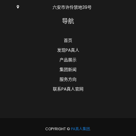
六安市许伶禁地39号
导航
首页
发现PA真人
产品展示
集团新闻
服务方向
联系PA真人官网
COPYRIGHT ©
PA真人集团
.